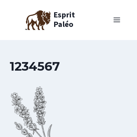
Aller
au
Esprit
contenu
Paléo
1234567