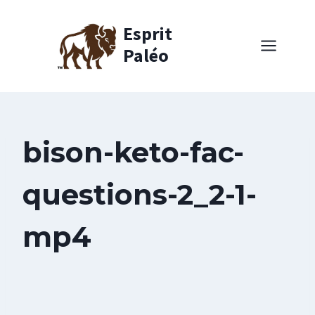
Aller
au
Esprit
contenu
Paléo
bison-keto-fac-
questions-2_2-1-
mp4