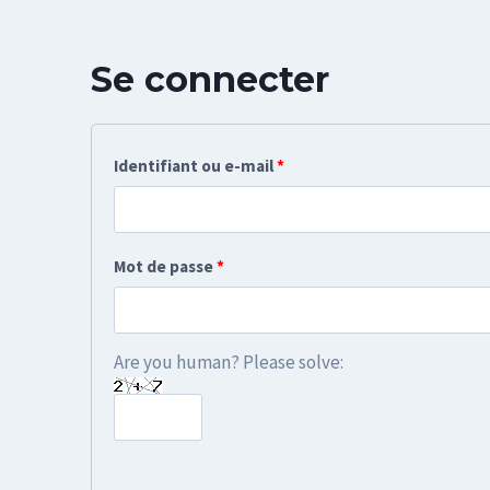
Se connecter
O
Identifiant ou e-mail
*
b
l
O
Mot de passe
*
i
b
g
l
Are you human? Please solve:
a
i
t
g
o
a
i