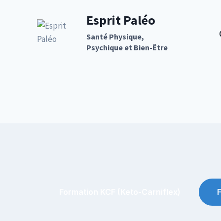
Aller
Esprit Paléo
au
contenu
Santé Physique,
Psychique et Bien-Être
Formation KCF (keto-Carniflex)