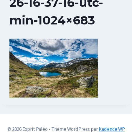
26-16-37-16-utc-
min-1024×683
© 2026 Esprit Paléo - Thème WordPress par
Kadence WP