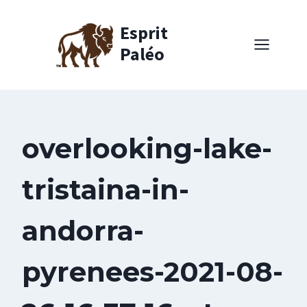
Aller
au
Esprit
contenu
Paléo
overlooking-lake-
tristaina-in-
andorra-
pyrenees-2021-08-