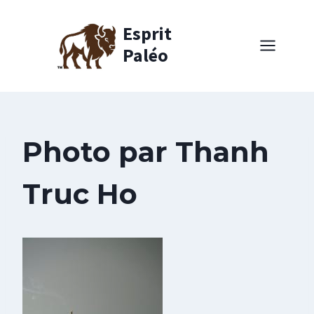
Aller
au
Esprit
contenu
Paléo
Photo par Thanh
Truc Ho