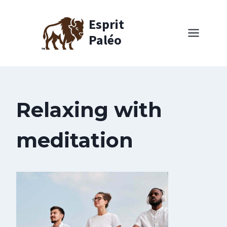
Aller
au
Esprit
contenu
Paléo
Relaxing with
meditation