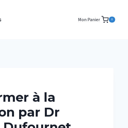
s
Mon Panier
0
rmer à la
on par Dr
 Dufournet