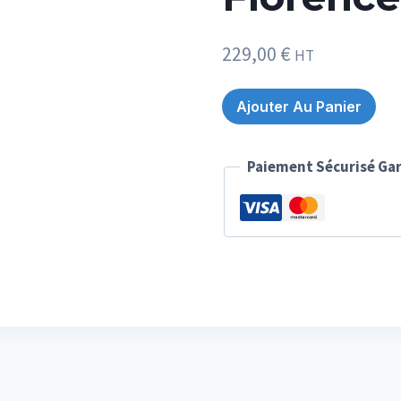
229,00
€
HT
quantité
Ajouter Au Panier
de
S’autoformer
Paiement Sécurisé Gar
à
la
méditation
par
Dr
Florence
Dufournet