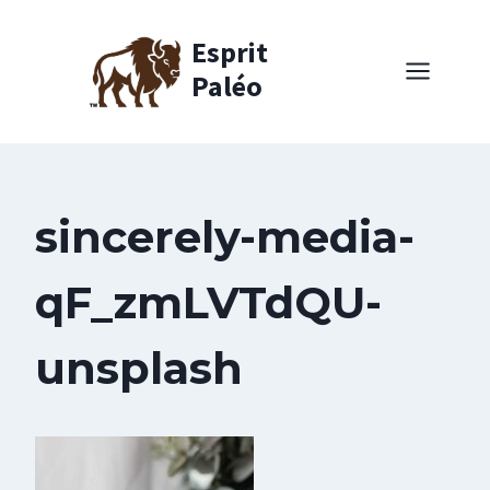
Aller
au
Esprit
contenu
Paléo
sincerely-media-
qF_zmLVTdQU-
unsplash