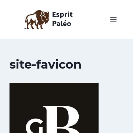
Aller
au
Esprit
contenu
Paléo
site-favicon