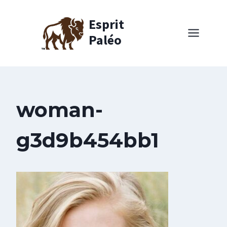
Aller
au
Esprit
contenu
Paléo
woman-
g3d9b454bb1