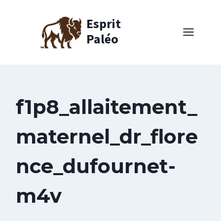
Aller
au
Esprit
contenu
Paléo
f1p8_allaitement_
maternel_dr_flore
nce_dufournet-
m4v